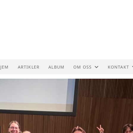
JEM
ARTIKLER
ALBUM
OM OSS
KONTAKT
KORPSDRIFT
KONTAKT 
VEDTEKTER
STYREOVER
HISTORIE
INSTRUME